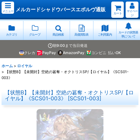
メルカードシャドウバースエボルヴ通販
メニュー
マイペー
カート
ジ
カードの状態基
カテゴリ
グループ
商品検索
高価買取表
ご利用案内
準について
朝9:00まで当日発送
クレカ
PayPay
AmazonPay
コンビニ
払いOK
ホーム
>
ロイヤル
>
【状態B】【未開封】空絶の簒奪・オクトリスSP/【ロイヤル】《SCS01-
003》
【状態B】【未開封】空絶の簒奪・オクトリスSP/【ロ
イヤル】《SCS01-003》
[
SCS01-003
]