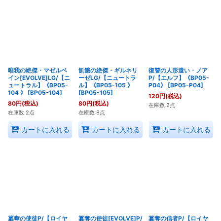
唯我の絶傑・マゼルベ
飢餓の絶傑・ギルネリ
復讐の人形遣い・ノア
イン[EVOLVE]LG/【ニ
ーゼLG/【ニュートラ
P/【エルフ】《BP05-
ュートラル】《BP05-
ル】《BP05-105 》
P04》
[
BP05-P04
]
104 》
[
BP05-104
]
[
BP05-105
]
120
円
(税込)
80
円
(税込)
80
円
(税込)
在庫数 2点
在庫数 2点
在庫数 8点
カートに入れる
カートに入れる
カートに入れる
簒奪の使徒P/【ロイヤ
簒奪の使徒[EVOLVE]P/
簒奪の信者P/【ロイヤ