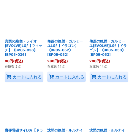
真実の絶傑・ライオ
侮蔑の絶傑・ガルミー
侮蔑の絶傑・ガルミー
[EVOLVE]LG/【ウィッ
ユLG/【ドラゴン】
ユ[EVOLVE]LG/【ドラ
チ】《BP05-036》
《BP05-052》
ゴン】《BP05-053》
[
BP05-036
]
[
BP05-052
]
[
BP05-053
]
80
円
(税込)
280
円
(税込)
280
円
(税込)
在庫数 2点
在庫数 14点
在庫数 14点
カートに入れる
カートに入れる
カートに入れる
魔導電磁サイLG/【ドラ
沈黙の絶傑・ルルナイ
沈黙の絶傑・ルルナイ