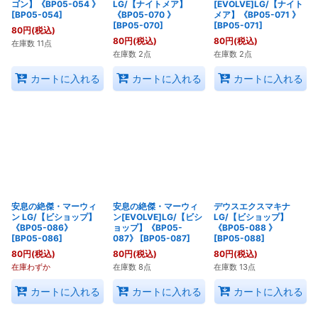
ゴン】《BP05-054 》
LG/【ナイトメア】
[EVOLVE]LG/【ナイト
[
BP05-054
]
《BP05-070 》
メア】《BP05-071 》
[
BP05-070
]
[
BP05-071
]
80
円
(税込)
80
円
(税込)
80
円
(税込)
在庫数 11点
在庫数 2点
在庫数 2点
カートに入れる
カートに入れる
カートに入れる
安息の絶傑・マーウィ
安息の絶傑・マーウィ
デウスエクスマキナ
ン LG/【ビショップ】
ン[EVOLVE]LG/【ビシ
LG/【ビショップ】
《BP05-086》
ョップ】《BP05-
《BP05-088 》
[
BP05-086
]
087》
[
BP05-087
]
[
BP05-088
]
80
円
(税込)
80
円
(税込)
80
円
(税込)
在庫わずか
在庫数 8点
在庫数 13点
カートに入れる
カートに入れる
カートに入れる