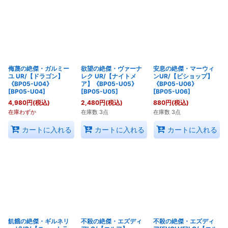
侮蔑の絶傑・ガルミー
欲望の絶傑・ヴァーナ
安息の絶傑・マーウィ
ユ UR/【ドラゴン】
レク UR/【ナイトメ
ンUR/【ビショップ】
《BP05-U04》
ア】《BP05-U05》
《BP05-U06》
[
BP05-U04
]
[
BP05-U05
]
[
BP05-U06
]
4,980
円
(税込)
2,480
円
(税込)
880
円
(税込)
在庫わずか
在庫数 3点
在庫数 3点
カートに入れる
カートに入れる
カートに入れる
飢餓の絶傑・ギルネリ
不殺の絶傑・エズディ
不殺の絶傑・エズディ