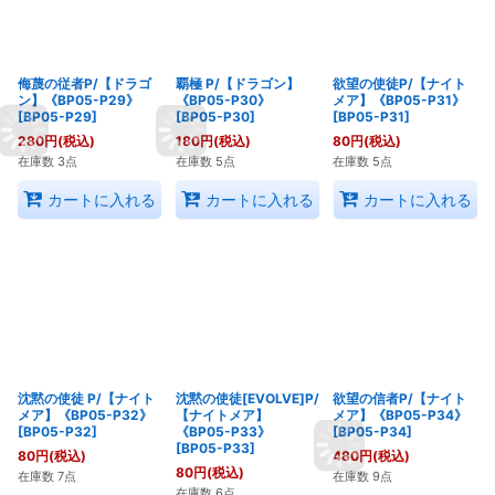
侮蔑の従者P/【ドラゴ
覇極 P/【ドラゴン】
欲望の使徒P/【ナイト
ン】《BP05-P29》
《BP05-P30》
メア】《BP05-P31》
[
BP05-P29
]
[
BP05-P30
]
[
BP05-P31
]
280
円
(税込)
180
円
(税込)
80
円
(税込)
在庫数 3点
在庫数 5点
在庫数 5点
カートに入れる
カートに入れる
カートに入れる
沈黙の使徒 P/【ナイト
沈黙の使徒[EVOLVE]P/
欲望の信者P/【ナイト
メア】《BP05-P32》
【ナイトメア】
メア】《BP05-P34》
[
BP05-P32
]
《BP05-P33》
[
BP05-P34
]
[
BP05-P33
]
80
円
(税込)
480
円
(税込)
80
円
(税込)
在庫数 7点
在庫数 9点
在庫数 6点