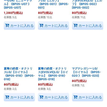
ーゼUR/【ニュートラ
アLG/【エルフ】
ア[EVOLVE]LG/【エル
ル】《BP05-U07 》
《BP05-001》
[
BP05-
フ】《BP05-002》
[
BP05-U07
]
001
]
[
BP05-002
]
1,280
円
(税込)
80
円
(税込)
80
円
(税込)
在庫数 5点
在庫数 12点
在庫数 11点
カートに入れる
カートに入れる
カートに入れる
簒奪の絶傑・オクトリ
簒奪の絶傑・オクトリ
マグナレガシー LG/
スLG/【ロイヤル】
ス[EVOLVE]LG/【ロイ
【ロイヤル】《BP05-
《BP05-018》
[
BP05-
ヤル】《BP05-019》
020 》
[
BP05-020
]
018
]
[
BP05-019
]
80
円
(税込)
80
円
(税込)
80
円
(税込)
在庫数 7点
在庫数 2点
在庫数 3点
カートに入れる
カートに入れる
カートに入れる