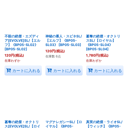
絞り込む
不殺の絶傑・エズディ
神秘の番人・スピネSL/
簒奪の絶傑・オクトリ
ア[EVOLVE]SL/【エル
【エルフ】《BP05-
スSL/【ロイヤル】
フ】《BP05-SL02》
SL03》
[
BP05-SL03
]
《BP05-SL04》
[
BP05-SL02
]
[
BP05-SL04
]
120
円
(税込)
120
円
(税込)
1,780
円
(税込)
在庫数 6点
在庫わずか
在庫わずか
カートに入れる
カートに入れる
カートに入れる
簒奪の絶傑・オクトリ
マグナレガシーSL/【ロ
真実の絶傑・ライオSL/
ス[EVOLVE]SL/【ロイ
イヤル】《BP05-
【ウィッチ】《BP05-