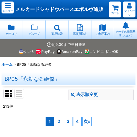
メルカードシャドウバースエボルヴ通販
メニュー
マイペー
カート
ジ
カードの状態基
カテゴリ
グループ
商品検索
高価買取表
ご利用案内
準について
朝9:00まで当日発送
クレカ
PayPay
AmazonPay
コンビニ
払いOK
ホーム
>
BP05「永劫なる絶傑」
BP05「永劫なる絶傑」
表示順変更
閉じる
213
件
表示数
:
1
2
3
4
次
»
並び順
: