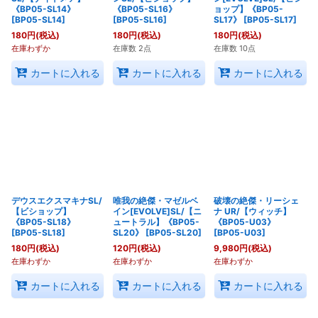
《BP05-SL14》
《BP05-SL16》
ョップ】《BP05-
[
BP05-SL14
]
[
BP05-SL16
]
SL17》
[
BP05-SL17
]
180
円
(税込)
180
円
(税込)
180
円
(税込)
在庫わずか
在庫数 2点
在庫数 10点
カートに入れる
カートに入れる
カートに入れる
デウスエクスマキナSL/
唯我の絶傑・マゼルベ
破壊の絶傑・リーシェ
【ビショップ】
イン[EVOLVE]SL/【ニ
ナ UR/【ウィッチ】
《BP05-SL18》
ュートラル】《BP05-
《BP05-U03》
[
BP05-SL18
]
SL20》
[
BP05-SL20
]
[
BP05-U03
]
180
円
(税込)
120
円
(税込)
9,980
円
(税込)
在庫わずか
在庫わずか
在庫わずか
カートに入れる
カートに入れる
カートに入れる