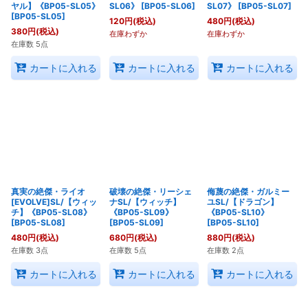
ヤル】《BP05-SL05》
SL06》
[
BP05-SL06
]
SL07》
[
BP05-SL07
]
[
BP05-SL05
]
120
円
(税込)
480
円
(税込)
380
円
(税込)
在庫わずか
在庫わずか
在庫数 5点
カートに入れる
カートに入れる
カートに入れる
真実の絶傑・ライオ
破壊の絶傑・リーシェ
侮蔑の絶傑・ガルミー
[EVOLVE]SL/【ウィッ
ナSL/【ウィッチ】
ユSL/【ドラゴン】
チ】《BP05-SL08》
《BP05-SL09》
《BP05-SL10》
[
BP05-SL08
]
[
BP05-SL09
]
[
BP05-SL10
]
480
円
(税込)
680
円
(税込)
880
円
(税込)
在庫数 3点
在庫数 5点
在庫数 2点
カートに入れる
カートに入れる
カートに入れる