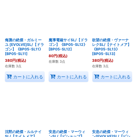
侮蔑の絶傑・ガルミー
魔導電磁サイSL/【ドラ
欲望の絶傑・ヴァーナ
ユ [EVOLVE]SL/【ドラ
ゴン】《BP05-SL12》
レクSL/【ナイトメア】
ゴン】《BP05-SL11》
[
BP05-SL12
]
《BP05-SL13》
[
BP05-SL11
]
[
BP05-SL13
]
80
円
(税込)
380
円
(税込)
380
円
(税込)
在庫数 3点
在庫数 3点
在庫数 3点
カートに入れる
カートに入れる
カートに入れる
沈黙の絶傑・ルルナイ
安息の絶傑・マーウィ
安息の絶傑・マーウィ
SL/【ナイトメア】
ンSL/【ビショップ】
ン[EVOLVE]SL/【ビシ