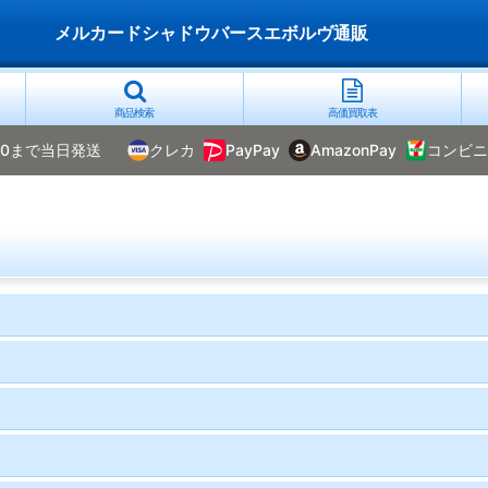
メルカードシャドウバースエボルヴ通販
商品検索
高価買取表
00まで当日発送
クレカ
PayPay
AmazonPay
コンビニ