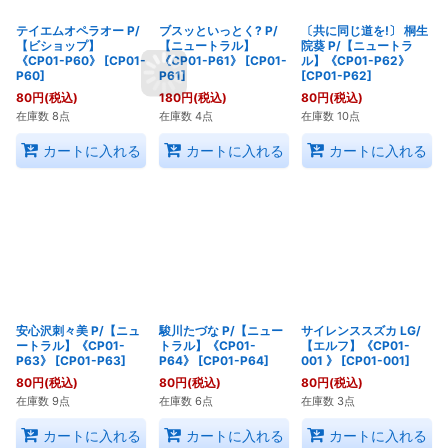
テイエムオペラオー P/
ブスッといっとく? P/
〔共に同じ道を!〕 桐生
【ビショップ】
【ニュートラル】
院葵 P/【ニュートラ
《CP01-P60》
[
CP01-
《CP01-P61》
[
CP01-
ル】《CP01-P62》
P60
]
P61
]
[
CP01-P62
]
80
円
(税込)
180
円
(税込)
80
円
(税込)
在庫数 8点
在庫数 4点
在庫数 10点
カートに入れる
カートに入れる
カートに入れる
安心沢刺々美 P/【ニュ
駿川たづな P/【ニュー
サイレンススズカ LG/
ートラル】《CP01-
トラル】《CP01-
【エルフ】《CP01-
P63》
[
CP01-P63
]
P64》
[
CP01-P64
]
001 》
[
CP01-001
]
80
円
(税込)
80
円
(税込)
80
円
(税込)
在庫数 9点
在庫数 6点
在庫数 3点
カートに入れる
カートに入れる
カートに入れる