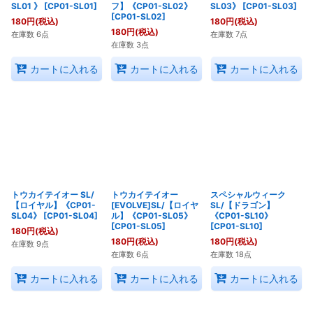
SL01 》
[
CP01-SL01
]
フ】《CP01-SL02》
SL03》
[
CP01-SL03
]
[
CP01-SL02
]
180
円
(税込)
180
円
(税込)
180
円
(税込)
在庫数 6点
在庫数 7点
在庫数 3点
カートに入れる
カートに入れる
カートに入れる
トウカイテイオー SL/
トウカイテイオー
スペシャルウィーク
【ロイヤル】《CP01-
[EVOLVE]SL/【ロイヤ
SL/【ドラゴン】
SL04》
[
CP01-SL04
]
ル】《CP01-SL05》
《CP01-SL10》
[
CP01-SL05
]
[
CP01-SL10
]
180
円
(税込)
180
円
(税込)
180
円
(税込)
在庫数 9点
在庫数 6点
在庫数 18点
カートに入れる
カートに入れる
カートに入れる