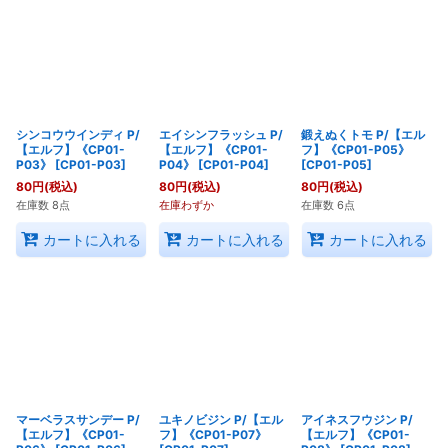
シンコウウインディ P/
エイシンフラッシュ P/
鍛えぬくトモ P/【エル
【エルフ】《CP01-
【エルフ】《CP01-
フ】《CP01-P05》
P03》
[
CP01-P03
]
P04》
[
CP01-P04
]
[
CP01-P05
]
80
円
(税込)
80
円
(税込)
80
円
(税込)
在庫数 8点
在庫わずか
在庫数 6点
カートに入れる
カートに入れる
カートに入れる
マーベラスサンデー P/
ユキノビジン P/【エル
アイネスフウジン P/
【エルフ】《CP01-
フ】《CP01-P07》
【エルフ】《CP01-