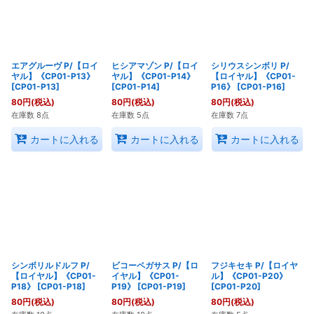
エアグルーヴ P/【ロイ
ヒシアマゾン P/【ロイ
シリウスシンボリ P/
ヤル】《CP01-P13》
ヤル】《CP01-P14》
【ロイヤル】《CP01-
[
CP01-P13
]
[
CP01-P14
]
P16》
[
CP01-P16
]
80
円
(税込)
80
円
(税込)
80
円
(税込)
在庫数 8点
在庫数 5点
在庫数 7点
カートに入れる
カートに入れる
カートに入れる
シンボリルドルフ P/
ビコーペガサス P/【ロ
フジキセキ P/【ロイヤ
【ロイヤル】《CP01-
イヤル】《CP01-
ル】《CP01-P20》
P18》
[
CP01-P18
]
P19》
[
CP01-P19
]
[
CP01-P20
]
80
円
(税込)
80
円
(税込)
80
円
(税込)