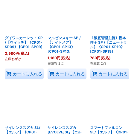
絞り込む
ダイワスカーレット SP
マルゼンスキー SP /
〔徹底管理主義〕樫本
/【ウィッチ】《CP01-
【ナイトメア】
理子 SP /【ニュートラ
SP09》
[
CP01-SP09
]
《CP01-SP13》
ル】《CP01-SP19》
[
CP01-SP13
]
[
CP01-SP19
]
3,980
円
(税込)
1,180
円
(税込)
780
円
(税込)
在庫わずか
在庫数 2点
在庫数 2点
カートに入れる
カートに入れる
カートに入れる
サイレンススズカ SL/
サイレンススズカ
スマートファルコン
【エルフ】《CP01-
[EVOLVE]SL/【エル
SL/【エルフ】《CP01-