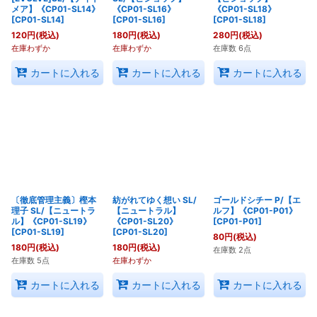
メア】《CP01-SL14》
《CP01-SL16》
《CP01-SL18》
[
CP01-SL14
]
[
CP01-SL16
]
[
CP01-SL18
]
120
円
(税込)
180
円
(税込)
280
円
(税込)
在庫わずか
在庫わずか
在庫数 6点
カートに入れる
カートに入れる
カートに入れる
〔徹底管理主義〕樫本
紡がれてゆく想い SL/
ゴールドシチー P/【エ
理子 SL/【ニュートラ
【ニュートラル】
ルフ】《CP01-P01》
ル】《CP01-SL19》
《CP01-SL20》
[
CP01-P01
]
[
CP01-SL19
]
[
CP01-SL20
]
80
円
(税込)
180
円
(税込)
180
円
(税込)
在庫数 2点
在庫数 5点
在庫わずか
カートに入れる
カートに入れる
カートに入れる