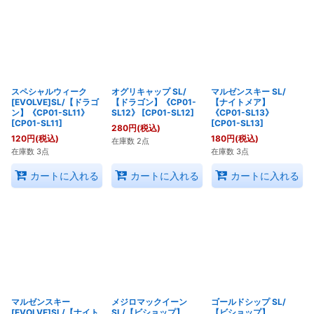
スペシャルウィーク
オグリキャップ SL/
マルゼンスキー SL/
[EVOLVE]SL/【ドラゴ
【ドラゴン】《CP01-
【ナイトメア】
ン】《CP01-SL11》
SL12》
[
CP01-SL12
]
《CP01-SL13》
[
CP01-SL11
]
[
CP01-SL13
]
280
円
(税込)
120
円
(税込)
180
円
(税込)
在庫数 2点
在庫数 3点
在庫数 3点
カートに入れる
カートに入れる
カートに入れる
マルゼンスキー
メジロマックイーン
ゴールドシップ SL/
[EVOLVE]SL/【ナイト
SL/【ビショップ】
【ビショップ】