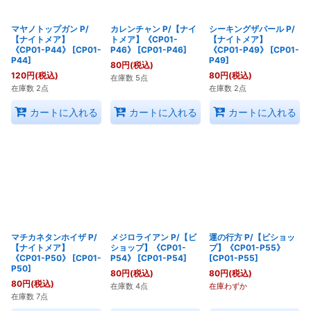
マヤノトップガン P/
カレンチャン P/【ナイ
シーキングザパール P/
【ナイトメア】
トメア】《CP01-
【ナイトメア】
《CP01-P44》
[
CP01-
P46》
[
CP01-P46
]
《CP01-P49》
[
CP01-
P44
]
P49
]
80
円
(税込)
120
円
(税込)
80
円
(税込)
在庫数 5点
在庫数 2点
在庫数 2点
カートに入れる
カートに入れる
カートに入れる
マチカネタンホイザ P/
メジロライアン P/【ビ
運の行方 P/【ビショッ
【ナイトメア】
ショップ】《CP01-
プ】《CP01-P55》
《CP01-P50》
[
CP01-
P54》
[
CP01-P54
]
[
CP01-P55
]
P50
]
80
円
(税込)
80
円
(税込)
80
円
(税込)
在庫数 4点
在庫わずか
在庫数 7点