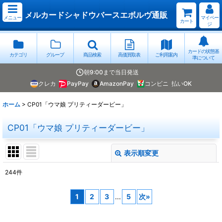
メルカードシャドウバースエボルヴ通販
メニュー
マイペー
カート
ジ
カードの状態基
カテゴリ
グループ
商品検索
高価買取表
ご利用案内
準について
朝9:00まで当日発送
クレカ
PayPay
AmazonPay
コンビニ
払いOK
ホーム
>
CP01「ウマ娘 プリティーダービー」
CP01「ウマ娘 プリティーダービー」
表示順変更
閉じる
244
件
表示数
:
1
2
3
...
5
次
»
並び順
: