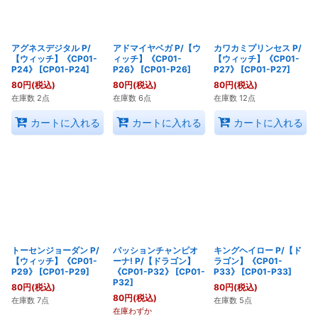
アグネスデジタル P/
アドマイヤベガ P/【ウ
カワカミプリンセス P/
【ウィッチ】《CP01-
ィッチ】《CP01-
【ウィッチ】《CP01-
P24》
[
CP01-P24
]
P26》
[
CP01-P26
]
P27》
[
CP01-P27
]
80
円
(税込)
80
円
(税込)
80
円
(税込)
在庫数 2点
在庫数 6点
在庫数 12点
カートに入れる
カートに入れる
カートに入れる
トーセンジョーダン P/
パッションチャンピオ
キングヘイロー P/【ド
【ウィッチ】《CP01-
ーナ! P/【ドラゴン】
ラゴン】《CP01-
P29》
[
CP01-P29
]
《CP01-P32》
[
CP01-
P33》
[
CP01-P33
]
P32
]
80
円
(税込)
80
円
(税込)
80
円
(税込)
在庫数 7点
在庫数 5点
在庫わずか