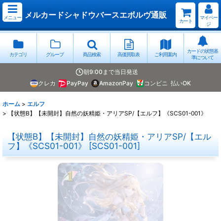
メルカードシャドウバースエボルヴ通販
メニュー
マイペー
カート
ジ
カードの状態基
カテゴリ
グループ
商品検索
高価買取表
ご利用案内
準について
朝9:00まで当日発送
クレカ
PayPay
AmazonPay
コンビニ
払いOK
ホーム
>
エルフ
>
【状態B】【未開封】自然の妖精姫・アリアSP/【エルフ】《SCS01-001》
【状態B】【未開封】自然の妖精姫・アリアSP/【エル
フ】《SCS01-001》
[
SCS01-001
]