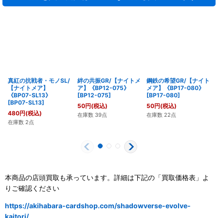
真紅の抗戦者・モノSL/
絆の共振GR/【ナイトメ
鋼鉄の希望GR/【ナイト
【ナイトメア】
ア】《BP12-075》
メア】《BP17-080》
《BP07-SL13》
[
BP12-075
]
[
BP17-080
]
[
BP07-SL13
]
50
円
(税込)
50
円
(税込)
480
円
(税込)
在庫数 39点
在庫数 22点
在庫数 2点
本商品の店頭買取も承っています。詳細は下記の「買取価格表」よ
りご確認ください
https://akihabara-cardshop.com/shadowverse-evolve-
kaitori/