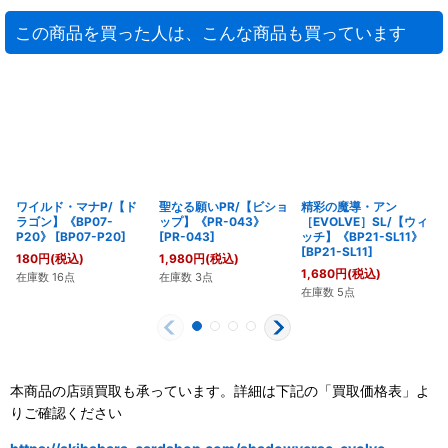
この商品を買った人は、こんな商品も買っています
ワイルド・マナP/【ド
聖なる願いPR/【ビショ
精彩の魔導・アン
ラゴン】《BP07-
ップ】《PR-043》
［EVOLVE］SL/【ウィ
P20》
[
BP07-P20
]
[
PR-043
]
ッチ】《BP21-SL11》
[
BP21-SL11
]
180
円
(税込)
1,980
円
(税込)
1,680
円
(税込)
在庫数 16点
在庫数 3点
在庫数 5点
本商品の店頭買取も承っています。詳細は下記の「買取価格表」よ
りご確認ください