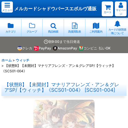
メルカードシャドウバースエボルヴ通販
メニュー
マイペー
カート
ジ
カードの状態基
カテゴリ
グループ
商品検索
高価買取表
ご利用案内
準について
朝9:00まで当日発送
クレカ
PayPay
AmazonPay
コンビニ
払いOK
ホーム
>
ウィッチ
>
【状態B】【未開封】マナリアフレンズ・アン＆グレアSP/【ウィッチ】
《SCS01-004》
【状態B】【未開封】マナリアフレンズ・アン＆グレ
アSP/【ウィッチ】《SCS01-004》
[
SCS01-004
]