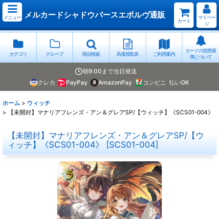
メルカードシャドウバースエボルヴ通販
メニュー
マイペー
カート
ジ
カードの状態基
カテゴリ
グループ
商品検索
高価買取表
ご利用案内
準について
朝9:00まで当日発送
クレカ
PayPay
AmazonPay
コンビニ
払いOK
ホーム
>
ウィッチ
>
【未開封】マナリアフレンズ・アン＆グレアSP/【ウィッチ】《SCS01-004》
【未開封】マナリアフレンズ・アン＆グレアSP/【ウ
ィッチ】《SCS01-004》
[
SCS01-004
]