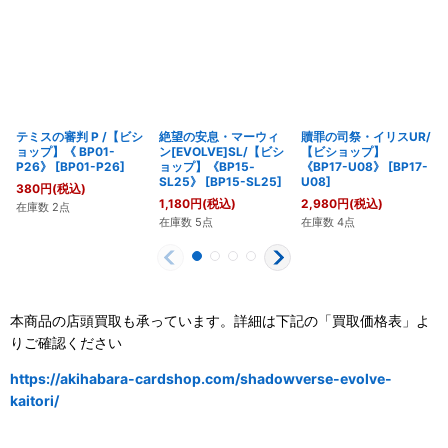
テミスの審判 P /【ビシ
絶望の安息・マーウィ
贖罪の司祭・イリスUR/
ョップ】《 BP01-
ン[EVOLVE]SL/【ビシ
【ビショップ】
P26》
[
BP01-P26
]
ョップ】《BP15‐
《BP17-U08》
[
BP17-
SL25》
[
BP15-SL25
]
U08
]
380
円
(税込)
1,180
円
(税込)
2,980
円
(税込)
在庫数 2点
在庫数 5点
在庫数 4点
本商品の店頭買取も承っています。詳細は下記の「買取価格表」よ
りご確認ください
https://akihabara-cardshop.com/shadowverse-evolve-
kaitori/