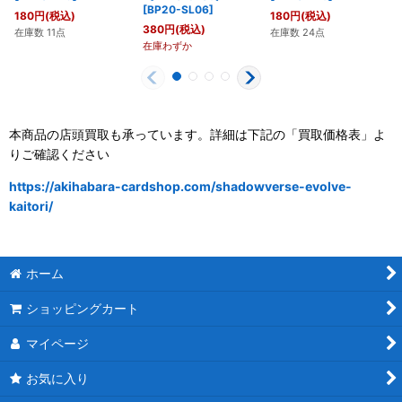
[
BP20-SL06
]
180
円
(税込)
180
円
(税込)
380
円
(税込)
在庫数 11点
在庫数 24点
在庫わずか
本商品の店頭買取も承っています。詳細は下記の「買取価格表」よ
りご確認ください
https://akihabara-cardshop.com/shadowverse-evolve-
kaitori/
ホーム
ショッピングカート
マイページ
お気に入り