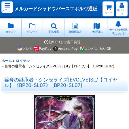
メルカードシャドウバースエボルヴ通販
メニュー
マイペー
カート
ジ
カードの状態基
カテゴリ
グループ
商品検索
高価買取表
ご利用案内
準について
朝9:00まで当日発送
クレカ
PayPay
AmazonPay
コンビニ
払いOK
ホーム
>
ロイヤル
>
簒奪の継承者・シンセライズ[EVOLVE]SL/【ロイヤル】《BP20-SL07》
簒奪の継承者・シンセライズ[EVOLVE]SL/【ロイヤ
ル】《BP20-SL07》
[
BP20-SL07
]