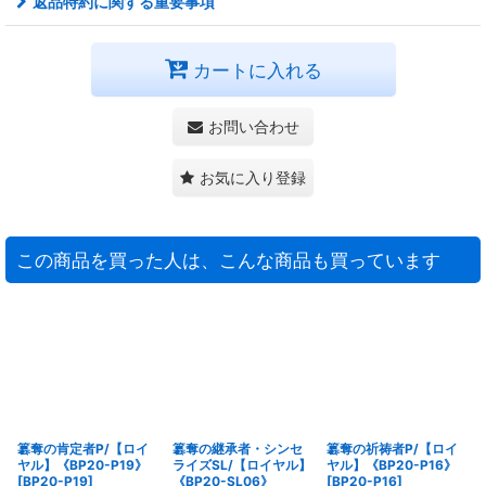
返品特約に関する重要事項
カートに入れる
お問い合わせ
お気に入り登録
この商品を買った人は、こんな商品も買っています
簒奪の肯定者P/【ロイ
簒奪の継承者・シンセ
簒奪の祈祷者P/【ロイ
ヤル】《BP20-P19》
ライズSL/【ロイヤル】
ヤル】《BP20-P16》
[
BP20-P19
]
《BP20-SL06》
[
BP20-P16
]