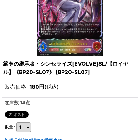
簒奪の継承者・シンセライズ[EVOLVE]SL/【ロイヤ
ル】《BP20-SL07》
[
BP20-SL07
]
販売価格
:
180
円
(税込)
在庫数 14点
数量
: