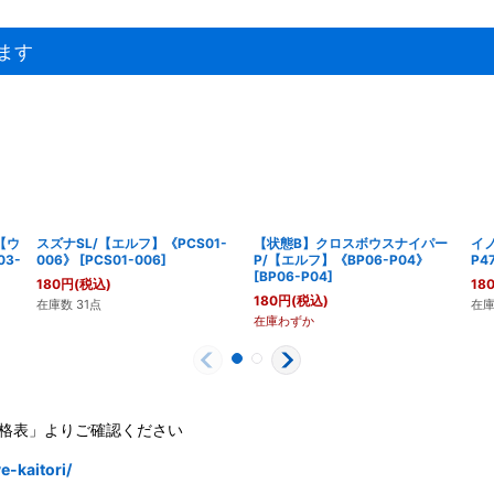
ます
【ウ
スズナSL/【エルフ】《PCS01-
【状態B】クロスボウスナイパー
イノ
03-
006》
[
PCS01-006
]
P/【エルフ】《BP06-P04》
P4
[
BP06-P04
]
180
円
(税込)
18
180
円
(税込)
在庫数 31点
在庫
在庫わずか
格表」よりご確認ください
-kaitori/