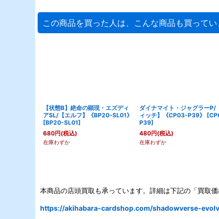
この商品を買った人は、こんな商品も買ってい
【状態B】絶命の顕現・エズディ
ダイナマイト・ジャグラーP/
アSL/【エルフ】《BP20-SL01》
ィッチ】《CP03-P39》
[
CP
[
BP20-SL01
]
P39
]
680
円
(税込)
480
円
(税込)
在庫わずか
在庫わずか
本商品の店頭買取も承っています。詳細は下記の「買取価
https://akihabara-cardshop.com/shadowverse-evolve