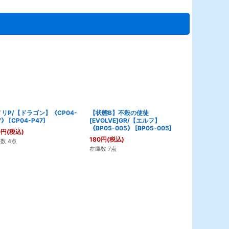
リP/【ドラゴン】《CP04-
【状態B】不殺の使徒
不殺の団結者
7》
[
CP04-P47
]
[EVOLVE]GR/【エルフ】
《PR-545》
《BP05-005》
[
BP05-005
]
0
円
(税込)
180
円
(税込)
180
円
(税込)
数 4点
在庫数 12点
在庫数 7点