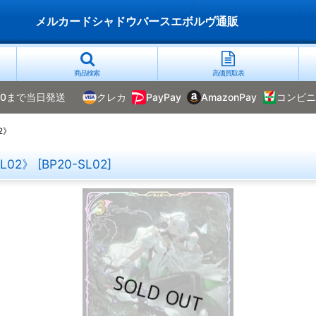
メルカードシャドウバースエボルヴ通販
商品検索
高価買取表
00まで当日発送
クレカ
PayPay
AmazonPay
コンビニ
2》
L02》
[
BP20-SL02
]