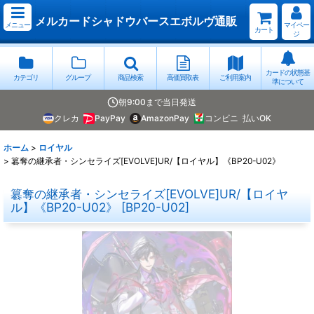
メルカードシャドウバースエボルヴ通販
メニュー
マイペー
カート
ジ
カードの状態基
カテゴリ
グループ
商品検索
高価買取表
ご利用案内
準について
朝9:00まで当日発送
クレカ
PayPay
AmazonPay
コンビニ
払いOK
ホーム
>
ロイヤル
>
簒奪の継承者・シンセライズ[EVOLVE]UR/【ロイヤル】《BP20-U02》
簒奪の継承者・シンセライズ[EVOLVE]UR/【ロイヤ
ル】《BP20-U02》
[
BP20-U02
]