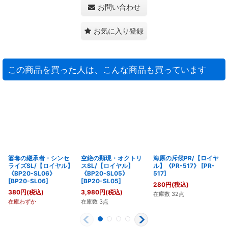
お問い合わせ
お気に入り登録
この商品を買った人は、こんな商品も買っています
簒奪の継承者・シンセ
空絶の顕現・オクトリ
海原の斥候PR/【ロイヤ
ライズSL/【ロイヤル】
スSL/【ロイヤル】
ル】《PR-517》
[
PR-
《BP20-SL06》
《BP20-SL05》
517
]
[
BP20-SL06
]
[
BP20-SL05
]
280
円
(税込)
380
円
(税込)
3,980
円
(税込)
在庫数 32点
在庫わずか
在庫数 3点