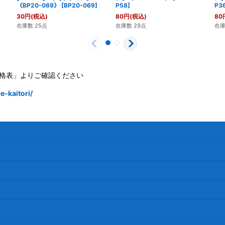
《BP20-069》
[
BP20-069
]
P58
]
P3
30
円
(税込)
80
円
(税込)
80
在庫数 25点
在庫数 29点
在庫
格表」よりご確認ください
-kaitori/