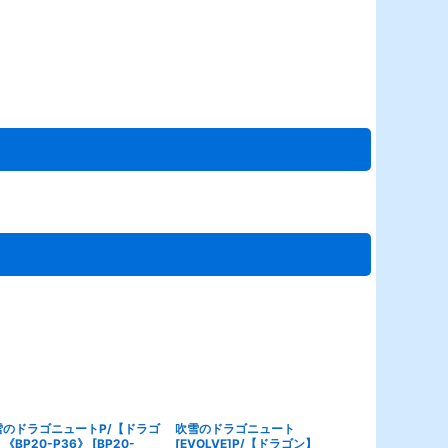
雪のドラゴニュートP/【ドラゴ
吹雪のドラゴニュート
干絶の使徒P
《BP20-P36》
[
BP20-
[EVOLVE]P/【ドラゴン】
《BP20-P5