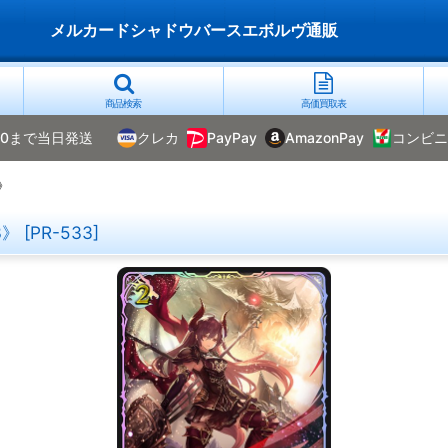
メルカードシャドウバースエボルヴ通販
商品検索
高価買取表
00まで当日発送
クレカ
PayPay
AmazonPay
コンビニ
》
3》
[
PR-533
]