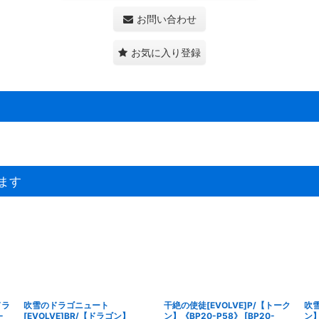
お問い合わせ
お気に入り登録
ます
ドラ
吹雪のドラゴニュート
干絶の使徒[EVOLVE]P/【トーク
吹
-
[EVOLVE]BR/【ドラゴン】
ン】《BP20-P58》
[
BP20-
ン】