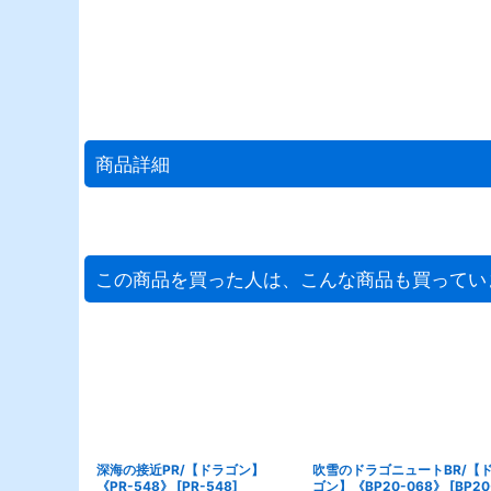
商品詳細
この商品を買った人は、こんな商品も買ってい
深海の接近PR/【ドラゴン】
吹雪のドラゴニュートBR/【
《PR-548》
[
PR-548
]
ゴン】《BP20-068》
[
BP20