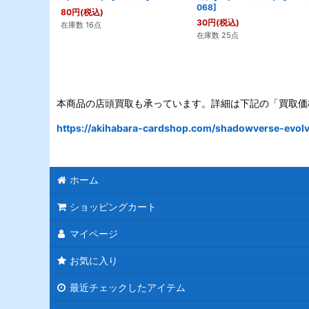
068
]
80
円
(税込)
30
円
(税込)
在庫数 16点
在庫数 25点
本商品の店頭買取も承っています。詳細は下記の「買取価
https://akihabara-cardshop.com/shadowverse-evolve
ホーム
ショッピングカート
マイページ
お気に入り
最近チェックしたアイテム