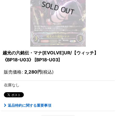
越光の六銘伝・マナ[EVOLVE]UR/【ウィッチ】
《BP18-U03》
[
BP18-U03
]
販売価格
:
2,280
円
(税込)
在庫なし
返品特約に関する重要事項