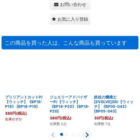
お問い合わせ
お気に入り登録
この商品を買った人は、こんな商品も買っています
ブリリアントカットP/
ジュエリーアドバイザ
鉄杖の機構士
【ウィッチ】《BP18-
ーP/【ウィッチ】
[EVOLVE]SR/【ウィッ
P19》
[
BP18-P19
]
《BP18-P20》
[
BP18-
チ】《BP05-043》
P20
]
[
BP05-043
]
380
円
(税込)
380
円
(税込)
30
円
(税込)
在庫わずか
在庫数 2点
在庫数 7点