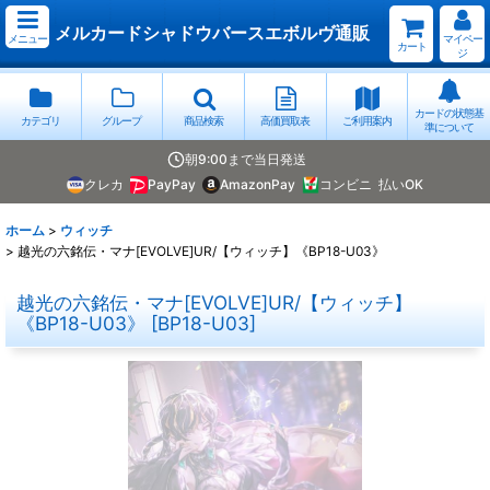
メルカードシャドウバースエボルヴ通販
メニュー
マイペー
カート
ジ
カードの状態基
カテゴリ
グループ
商品検索
高価買取表
ご利用案内
準について
朝9:00まで当日発送
クレカ
PayPay
AmazonPay
コンビニ
払いOK
ホーム
>
ウィッチ
>
越光の六銘伝・マナ[EVOLVE]UR/【ウィッチ】《BP18-U03》
越光の六銘伝・マナ[EVOLVE]UR/【ウィッチ】
《BP18-U03》
[
BP18-U03
]