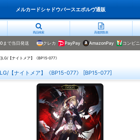
メルカードシャドウバースエボルヴ通販
商品検索
高価買取表
00まで当日発送
クレカ
PayPay
AmazonPay
コンビニ
LG/【ナイトメア】《BP15-077》
G/【ナイトメア】《BP15-077》
[
BP15-077
]