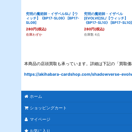
究明の魔術師・イザベルSL/【ウ
究明の魔術師・イザベル
ィッチ】《BP17-SL09》
[
BP17-
[EVOLVE]SL/【ウィッチ】
SL09
]
《BP17-SL10》
[
BP17-SL10
]
280
円
(税込)
280
円
(税込)
在庫わずか
在庫数 4点
本商品の店頭買取も承っています。詳細は下記の「買取価
https://akihabara-cardshop.com/shadowverse-evolve
ホーム
ショッピングカート
マイページ
お気に入り