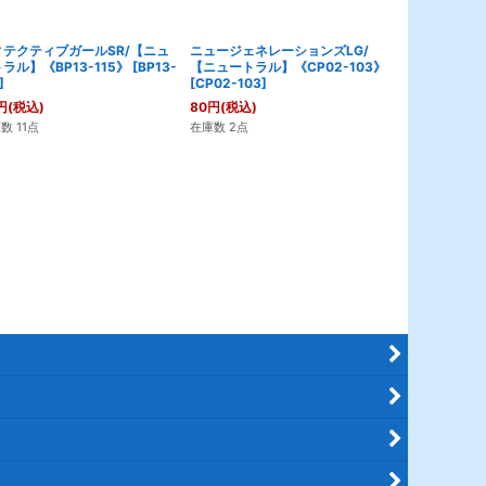
ィテクティブガールSR/【ニュ
ニュージェネレーションズLG/
ランファSL/
ラル】《BP13-115》
[
BP13-
【ニュートラル】《CP02-103》
《CP04-SL1
]
[
CP02-103
]
280
円
(税込)
円
(税込)
80
円
(税込)
在庫わずか
数 11点
在庫数 2点