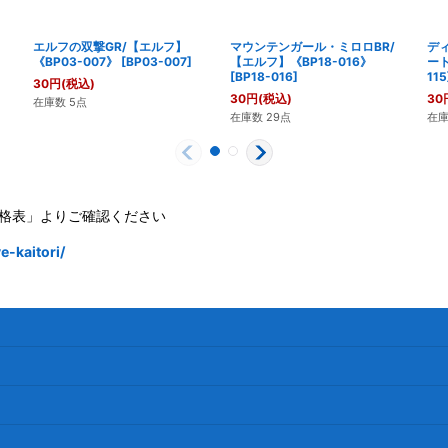
エルフの双撃GR/【エルフ】
マウンテンガール・ミロロBR/
デ
《BP03-007》
[
BP03-007
]
【エルフ】《BP18-016》
ート
[
BP18-016
]
115
30
円
(税込)
30
円
(税込)
30
在庫数 5点
在庫数 29点
在庫
格表」よりご確認ください
-kaitori/