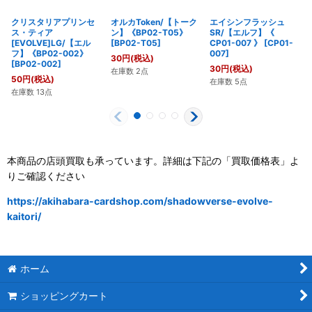
クリスタリアプリンセ
オルカToken/【トーク
エイシンフラッシュ
ス・ティア
ン】《BP02-T05》
SR/【エルフ】《
[EVOLVE]LG/【エル
[
BP02-T05
]
CP01-007 》
[
CP01-
フ】《BP02-002》
007
]
30
円
(税込)
[
BP02-002
]
30
円
(税込)
在庫数 2点
50
円
(税込)
在庫数 5点
在庫数 13点
本商品の店頭買取も承っています。詳細は下記の「買取価格表」よ
りご確認ください
https://akihabara-cardshop.com/shadowverse-evolve-
kaitori/
ホーム
ショッピングカート