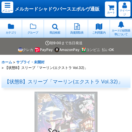
メルカードシャドウバースエボルヴ通販
メニュー
マイペー
カート
ジ
カードの状態基
カテゴリ
グループ
商品検索
高価買取表
ご利用案内
準について
朝9:00まで当日発送
クレカ
PayPay
AmazonPay
コンビニ
払いOK
ホーム
>
サプライ・未開封
>
【状態B】スリーブ「マーリン(エクストラ Vol.32)」
【状態B】スリーブ「マーリン(エクストラ Vol.32)」