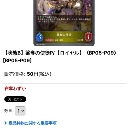
【状態B】簒奪の使徒P/【ロイヤル】《BP05-P09》
[
BP05-P09
]
販売価格
:
50
円
(税込)
在庫わずか
数量
:
返品特約に関する重要事項