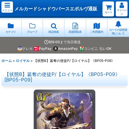
メルカードシャドウバースエボルヴ通販
メニュー
マイペー
カート
ジ
カードの状態基
カテゴリ
グループ
商品検索
高価買取表
ご利用案内
準について
朝9:00まで当日発送
クレカ
PayPay
AmazonPay
コンビニ
払いOK
ホーム
>
ロイヤル
>
【状態B】簒奪の使徒P/【ロイヤル】《BP05-P09》
【状態B】簒奪の使徒P/【ロイヤル】《BP05-P09》
[
BP05-P09
]