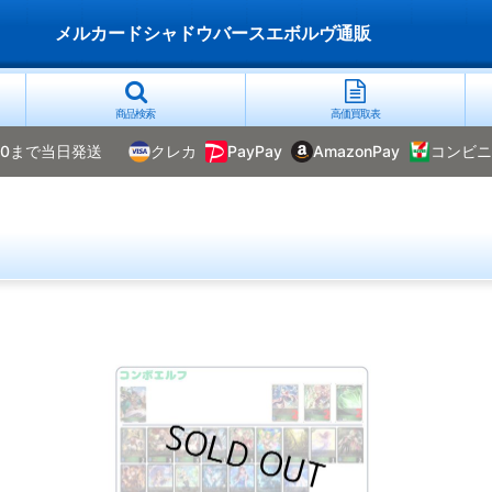
メルカードシャドウバースエボルヴ通販
商品検索
高価買取表
00まで当日発送
クレカ
PayPay
AmazonPay
コンビニ