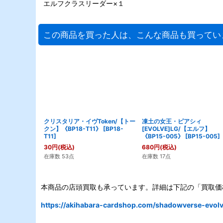
エルフクラスリーダー×１
この商品を買った人は、こんな商品も買ってい
クリスタリア・イヴToken/【トー
凍土の女王・ピアシィ
クン】《BP18-T11》
[
BP18-
[EVOLVE]LG/【エルフ】
T11
]
《BP15-005》
[
BP15-005
]
30
円
(税込)
680
円
(税込)
在庫数 53点
在庫数 17点
本商品の店頭買取も承っています。詳細は下記の「買取価
https://akihabara-cardshop.com/shadowverse-evolve