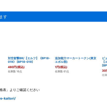
ます
対空射撃BR/【エルフ】《BP18-
追加能力マーカートークン(東京
ピ
019》
[
BP18-019
]
エボル部)
【エ
[
BP
480
円
(税込)
1
円
(税込)
30
在庫数 16点
在庫数 61点
在
格表」よりご確認ください
-kaitori/