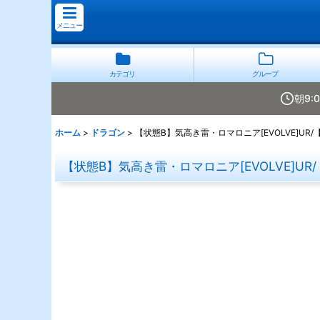
メニュー
カテゴリ
グループ
朝9:
ホーム
>
ドラゴン
>
【状態B】気高き雷・ロマロニア[EVOLVE]UR/【
【状態B】気高き雷・ロマロニア[EVOLVE]UR/