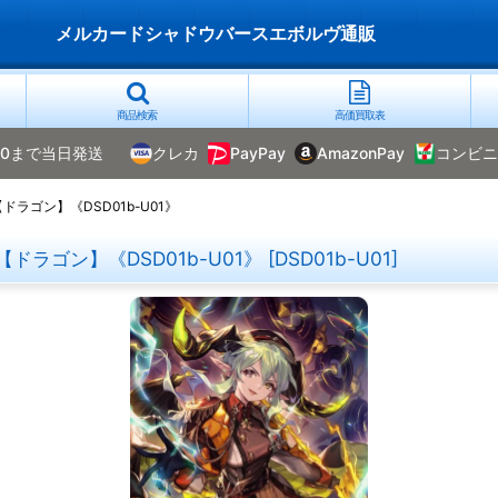
メルカードシャドウバースエボルヴ通販
商品検索
高価買取表
00まで当日発送
クレカ
PayPay
AmazonPay
コンビニ
ドラゴン】《DSD01b-U01》
【ドラゴン】《DSD01b-U01》
[
DSD01b-U01
]