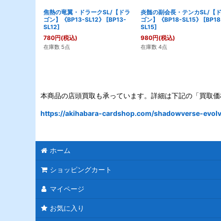
焦熱の竜翼・ドラークSL/【ドラ
炎髄の副会長・テンカSL/【
ゴン】《BP13-SL12》
[
BP13-
ゴン】《BP18-SL15》
[
BP18
SL12
]
SL15
]
780
円
(税込)
980
円
(税込)
在庫数 5点
在庫数 4点
本商品の店頭買取も承っています。詳細は下記の「買取価
https://akihabara-cardshop.com/shadowverse-evolve
ホーム
ショッピングカート
マイページ
お気に入り