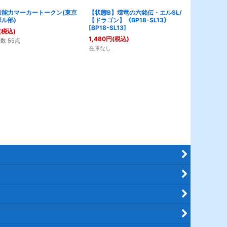
加能力マーカートークン(東京
【状態B】壊竜の六銘伝・エルSL/
【状態B】気
ル部)
【ドラゴン】《BP18-SL13》
SL/【ドラゴン
[
BP18-SL13
]
SL01》
[
DSD
(税込)
1,480
円
(税込)
2,780
円
(税込
数 55点
在庫なし
在庫なし