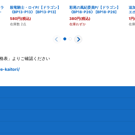
ドラ
殺竜騎士・ロイP/【ドラゴン】
彩尾の風紀委員P/【ドラゴン】
追
-
《BP13-P13》
[
BP13-P13
]
《BP18-P26》
[
BP18-P26
]
エボ
580
円
(税込)
380
円
(税込)
1
円
在庫数 2点
在庫わずか
在庫
格表」よりご確認ください
-kaitori/