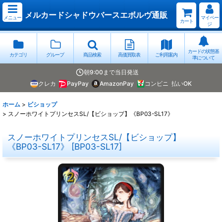
メルカードシャドウバースエボルヴ通販
メニュー
マイペー
カート
ジ
カードの状態基
カテゴリ
グループ
商品検索
高価買取表
ご利用案内
準について
朝9:00まで当日発送
クレカ
PayPay
AmazonPay
コンビニ
払いOK
ホーム
>
ビショップ
>
スノーホワイトプリンセスSL/【ビショップ】《BP03-SL17》
スノーホワイトプリンセスSL/【ビショップ】
《BP03-SL17》
[
BP03-SL17
]