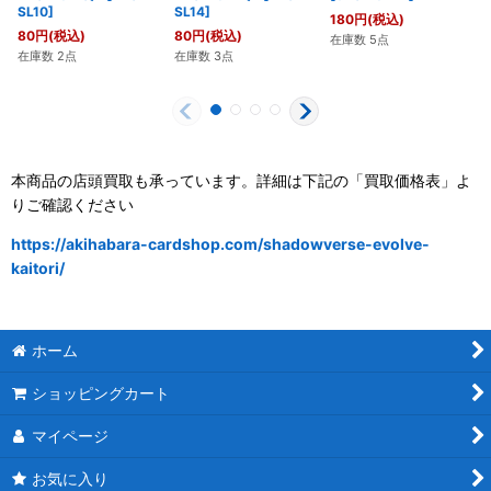
SL10
]
SL14
]
180
円
(税込)
80
円
(税込)
80
円
(税込)
在庫数 5点
在庫数 2点
在庫数 3点
本商品の店頭買取も承っています。詳細は下記の「買取価格表」よ
りご確認ください
https://akihabara-cardshop.com/shadowverse-evolve-
kaitori/
ホーム
ショッピングカート
マイページ
お気に入り