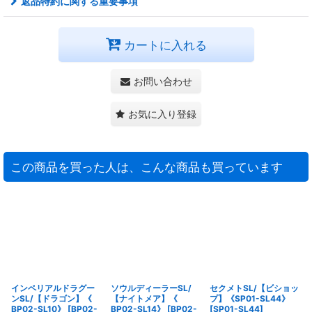
返品特約に関する重要事項
カートに入れる
お問い合わせ
お気に入り登録
この商品を買った人は、こんな商品も買っています
インペリアルドラグー
ソウルディーラーSL/
セクメトSL/【ビショッ
ンSL/【ドラゴン】《
【ナイトメア】《
プ】《SP01-SL44》
BP02-SL10》
[
BP02-
BP02-SL14》
[
BP02-
[
SP01-SL44
]