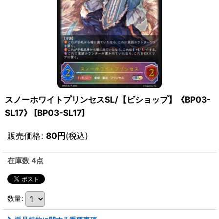
スノーホワイトプリンセスSL/【ビショップ】《BP03-
SL17》
[
BP03-SL17
]
販売価格
:
80
円
(税込)
在庫数 4点
数量
: