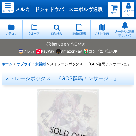
メルカードシャドウバースエボルヴ通販
メニュー
マイペー
カート
ジ
カードの状態基
カテゴリ
グループ
商品検索
高価買取表
ご利用案内
準について
朝9:00まで当日発送
クレカ
PayPay
AmazonPay
コンビニ
払いOK
ホーム
>
サプライ・未開封
>
ストレージボックス 『GCS群馬アンサージュ』
ストレージボックス 『GCS群馬アンサージュ』