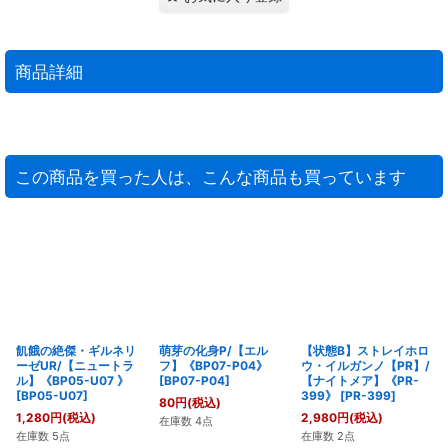
商品詳細
この商品を買った人は、こんな商品も買っています
飢餓の絶傑・ギルネリ
萌芽の化身P/【エル
【状態B】ストレイホロ
ーゼUR/【ニュートラ
フ】《BP07-P04》
ウ・イルガンノ【PR】/
ル】《BP05-U07 》
[
BP07-P04
]
【ナイトメア】《PR-
[
BP05-U07
]
399》
[
PR-399
]
80
円
(税込)
1,280
円
(税込)
2,980
円
(税込)
在庫数 4点
在庫数 5点
在庫数 2点