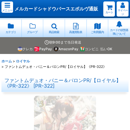
メルカードシャドウバースエボルヴ通販
メニュー
マイペー
カート
ジ
カードの状態基
カテゴリ
グループ
商品検索
高価買取表
ご利用案内
準について
朝9:00まで当日発送
クレカ
PayPay
AmazonPay
コンビニ
払いOK
ホーム
>
ロイヤル
>
ファントムデュオ・バニー＆バロンPR/【ロイヤル】《PR-322》
ファントムデュオ・バニー＆バロンPR/【ロイヤル】
《PR-322》
[
PR-322
]