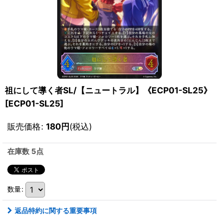
祖にして導く者SL/【ニュートラル】《ECP01-SL25》
[
ECP01-SL25
]
販売価格
:
180
円
(税込)
在庫数 5点
数量
:
返品特約に関する重要事項