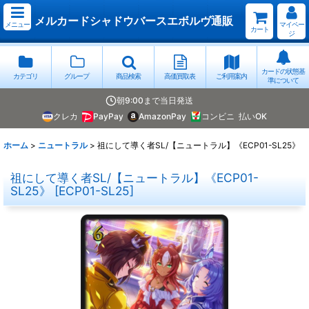
メルカードシャドウバースエボルヴ通販
メニュー
マイペー
カート
ジ
カードの状態基
カテゴリ
グループ
商品検索
高価買取表
ご利用案内
準について
朝9:00まで当日発送
クレカ
PayPay
AmazonPay
コンビニ
払いOK
ホーム
>
ニュートラル
>
祖にして導く者SL/【ニュートラル】《ECP01-SL25》
祖にして導く者SL/【ニュートラル】《ECP01-
SL25》
[
ECP01-SL25
]