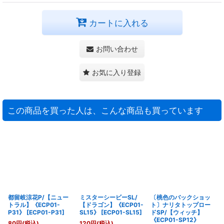
カートに入れる
お問い合わせ
お気に入り登録
この商品を買った人は、こんな商品も買っています
都留岐涼花P/【ニュー
ミスターシービーSL/
〔桃色のバックショッ
トラル】《ECP01-
【ドラゴン】《ECP01-
ト〕ナリタトップロー
P31》
[
ECP01-P31
]
SL15》
[
ECP01-SL15
]
ドSP/【ウィッチ】
《ECP01-SP12》
80
円
(税込)
120
円
(税込)