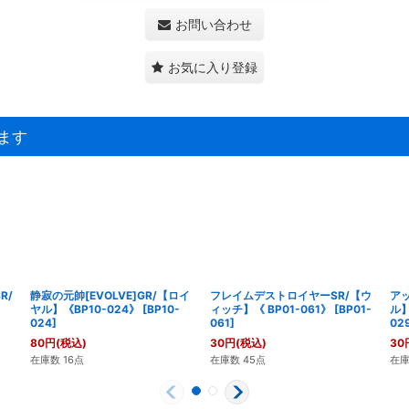
お問い合わせ
お気に入り登録
ます
R/
静寂の元帥[EVOLVE]GR/【ロイ
フレイムデストロイヤーSR/【ウ
ア
ヤル】《BP10-024》
[
BP10-
ィッチ】《 BP01-061》
[
BP01-
ル】
024
]
061
]
02
80
円
(税込)
30
円
(税込)
30
在庫数 16点
在庫数 45点
在庫