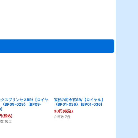
ックスプリンセスBR/【ロイヤ
宝杖の司令官SR/【ロイヤル】
ファントムア
《BP09-029》
[
BP09-
《BP01-036》
[
BP01-036
]
ル】《BP08-
9
]
029
]
30
円
(税込)
円
(税込)
30
円
(税込)
在庫数 7点
数 16点
在庫数 12点