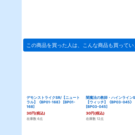
この商品を買った人は、こんな商品も買ってい
デモンストライクSR/【ニュート
闇魔法の教師・ハインラインS
ラル】《BP01-168》
[
BP01-
【ウィッチ】《BP03-045》
168
]
[
BP03-045
]
30
円
(税込)
30
円
(税込)
在庫数 6点
在庫数 12点