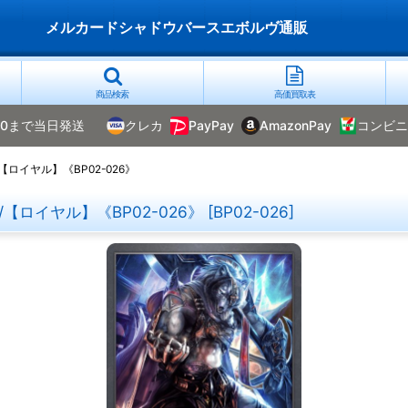
メルカードシャドウバースエボルヴ通販
商品検索
高価買取表
00まで当日発送
クレカ
PayPay
AmazonPay
コンビニ
【ロイヤル】《BP02-026》
/【ロイヤル】《BP02-026》
[
BP02-026
]