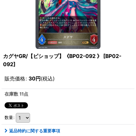
カグヤGR/【ビショップ】《BP02-092 》
[
BP02-
092
]
販売価格
:
30
円
(税込)
在庫数 11点
数量
:
返品特約に関する重要事項