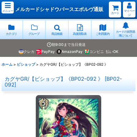
メルカードシャドウバースエボルヴ通販
メニュー
マイペー
カート
ジ
カードの状態基
カテゴリ
グループ
商品検索
高価買取表
ご利用案内
準について
朝9:00まで当日発送
クレカ
PayPay
AmazonPay
コンビニ
払いOK
ホーム
>
ビショップ
>
カグヤGR/【ビショップ】《BP02-092 》
カグヤGR/【ビショップ】《BP02-092 》
[
BP02-
092
]