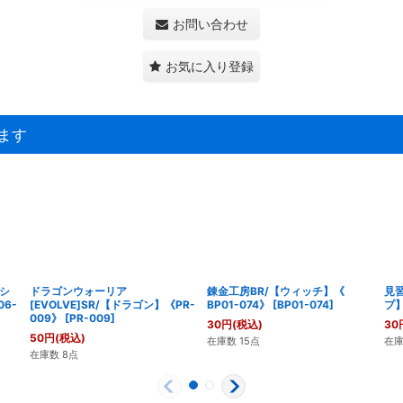
お問い合わせ
お気に入り登録
ます
ビシ
ドラゴンウォーリア
錬金工房BR/【ウィッチ】《
見
06-
[EVOLVE]SR/【ドラゴン】《PR-
BP01-074》
[
BP01-074
]
プ】
009》
[
PR-009
]
30
円
(税込)
30
50
円
(税込)
在庫数 15点
在庫
在庫数 8点