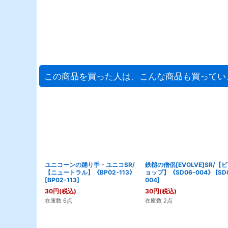
この商品を買った人は、こんな商品も買ってい
ユニコーンの踊り手・ユニコSR/
鉄槌の僧侶[EVOLVE]SR/【
【ニュートラル】《BP02-113》
ョップ】《SD06-004》
[
SD
[
BP02-113
]
004
]
30
円
(税込)
30
円
(税込)
在庫数 6点
在庫数 2点