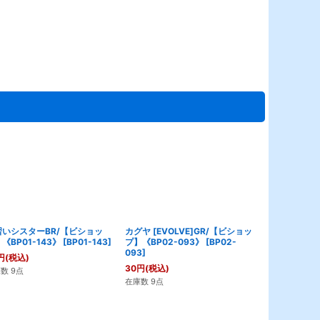
習いシスターBR/【ビショッ
カグヤ [EVOLVE]GR/【ビショッ
神域の守護者
《BP01-143》
[
BP01-143
]
プ】《BP02-093》
[
BP02-
《BP01-141
093
]
円
(税込)
30
円
(税込)
30
円
(税込)
数 9点
在庫数 10点
在庫数 9点