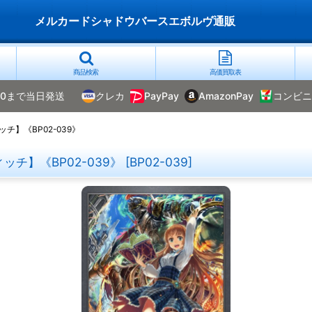
メルカードシャドウバースエボルヴ通販
商品検索
高価買取表
00まで当日発送
クレカ
PayPay
AmazonPay
コンビニ
ッチ】《BP02-039》
ィッチ】《BP02-039》
[
BP02-039
]