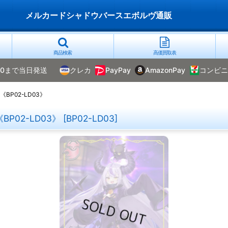
メルカードシャドウバースエボルヴ通販
商品検索
高価買取表
00まで当日発送
クレカ
PayPay
AmazonPay
コンビニ
BP02-LD03》
P02-LD03》
[
BP02-LD03
]