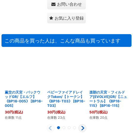
お問い合わせ
お気に入り登録
この商品を買った人は、こんな商品も買っています
薫交の天宮・バックウ
ベビーファイアドレイ
楽朗の天宮・フィルド
ッドGR/【エルフ】
クToken/【トークン】
ア[EVOLVE]GR/【ニュ
《BP16-005》
[
BP16-
《BP16-T03》
[
BP16-
ートラル】《BP16-
005
]
T03
]
115》
[
BP16-115
]
30
円
(税込)
30
円
(税込)
50
円
(税込)
在庫数 11点
在庫数 23点
在庫数 20点