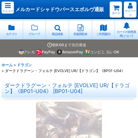
メルカードシャドウバースエボルヴ通販
メニュー
マイペー
カート
ジ
カードの状態基
カテゴリ
グループ
商品検索
高価買取表
ご利用案内
準について
朝9:00まで当日発送
クレカ
PayPay
AmazonPay
コンビニ
払いOK
ホーム
>
ドラゴン
>
ダークドラグーン・フォルテ [EVOLVE] UR/【ドラゴン】《BP01-U04》
ダークドラグーン・フォルテ [EVOLVE] UR/【ドラゴ
ン】《BP01-U04》
[
BP01-U04
]