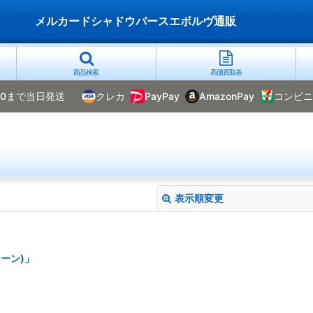
メルカードシャドウバースエボルヴ通販
商品検索
高価買取表
00まで当日発送
クレカ
PayPay
AmazonPay
コンビニ
表示順変更
ーン)」