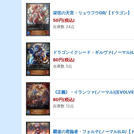
栄弦の天宮・リュウフウGR/【ドラゴン】《S
50
円
(税込)
在庫数 24点
ドラゴンイクシード・ギルヴァ(ノーマル)LG
80
円
(税込)
在庫数 5点
《正義》・イランツァ(ノーマル)[EVOLVE
80
円
(税込)
在庫数 12点
覇道の君臨者・フォルテ(ノーマル)LG/【ド