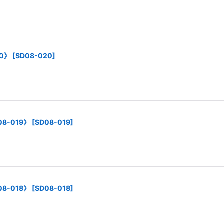
0》
[
SD08-020
]
8-019》
[
SD08-019
]
8-018》
[
SD08-018
]