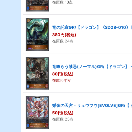
在庫数 13点
竜の託宣GR/【ドラゴン】《SD08-010》
380
円
(税込)
在庫数 24点
竜喰らう禁忌(ノーマル)GR/【ドラゴン】《S
80
円
(税込)
在庫わずか
栄弦の天宮・リュウフウ[EVOLVE]GR/【
50
円
(税込)
在庫数 23点