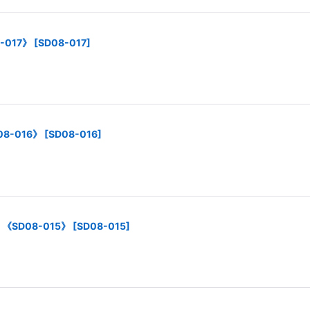
017》
[
SD08-017
]
8-016》
[
SD08-016
]
《SD08-015》
[
SD08-015
]