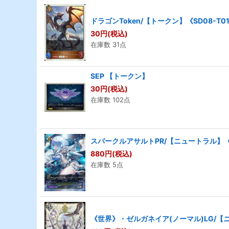
ドラゴンToken/【トークン】《SD08-T0
30
円
(税込)
在庫数 31点
SEP 【トークン】
30
円
(税込)
在庫数 102点
スパークルアサルトPR/【ニュートラル】《P
880
円
(税込)
在庫数 5点
《世界》・ゼルガネイア(ノーマル)LG/【ニ