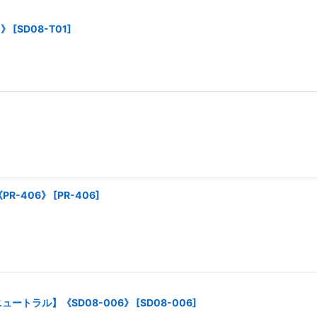
1》
[
SD08-T01
]
R-406》
[
PR-406
]
ュートラル】《SD08-006》
[
SD08-006
]