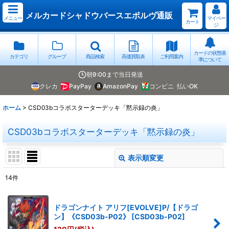
メルカードシャドウバースエボルヴ通販
メニュー
マイペー
カート
ジ
カードの状態基
カテゴリ
グループ
商品検索
高価買取表
ご利用案内
準について
朝9:00まで当日発送
クレカ
PayPay
AmazonPay
コンビニ
払いOK
ホーム
>
CSD03bコラボスターターデッキ「黙示録の炎」
CSD03bコラボスターターデッキ「黙示録の炎」
表示順変更
閉じる
14
件
表示数
:
ドラゴンナイト アリフ[EVOLVE]P/【ドラゴ
並び順
:
ン】《CSD03b-P02》
[
CSD03b-P02
]