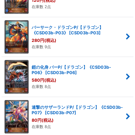
120
円
(税込)
在庫数 2点
絞り込む
バーサーク・ドラゴンP/【ドラゴン】
《CSD03b-P03》
[
CSD03b-P03
]
280
円
(税込)
在庫数 9点
鎧の化身 バーP/【ドラゴン】《CSD03b-
P06》
[
CSD03b-P06
]
580
円
(税込)
在庫数 8点
連撃のサザーランドP/【ドラゴン】《CSD03b-
P07》
[
CSD03b-P07
]
80
円
(税込)
在庫数 8点